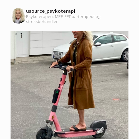
usource_psykoterapi
Psykoterapeut MPF, EFT parterapeut og
stressbehandler