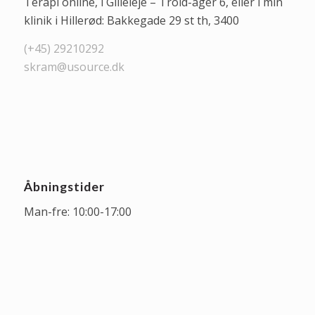
Terapi online, i Gilleleje – Trold-ager 6, eller i min
klinik i Hillerød: Bakkegade 29 st th, 3400
(+45) 29210292
skram@usource.dk
Åbningstider
Man-fre: 10:00-17:00