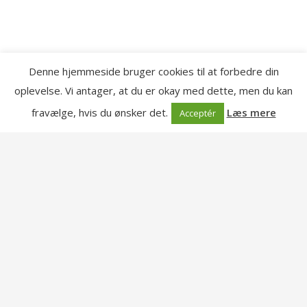
Denne hjemmeside bruger cookies til at forbedre din
oplevelse. Vi antager, at du er okay med dette, men du kan
fravælge, hvis du ønsker det.
Læs mere
Acceptér
Links
Jung Instituttet i København
Dansk Psykoterapeutforening